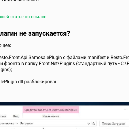
ашей статье по ссылке
плагин не запускается?
ющее:
sto.Front.Api.SamosalePlugin с файлами manifest и Resto.Fro
 фронта в папку Front.Net\Plugins (стандартный путь - C:\
gins);
lePlugin.dll разблокирован: