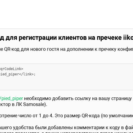
д для регистрации клиентов на пречеке iik
е QR-код для нового гостя на дополнении к пречеку конф
qrCodeLink>

ied_piper</link>;

/pied_piper
необходимо добавить ссылку на вашу страницу 
ктор в ЛК Samosale).
трение число от 1 до 4. Это размер QR-кода (по умолчанию
ашего удобства были добавлены комментарии к коду в файл