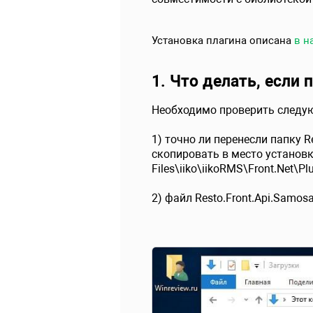
Установка плагина описана
в н
1. Что делать, если 
Необходимо проверить следу
1) точно ли перенесли папку Re
скопировать в место установки
Files\iiko\iikoRMS\Front.Net\Plu
2) файл Resto.Front.Api.Samosa