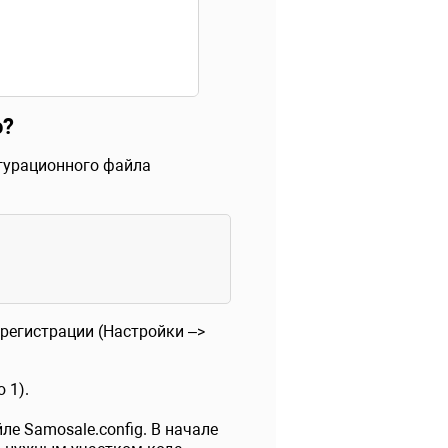
o?
игурационного файла
регистрации (Настройки –>
 1).
е Samosale.config. В начале