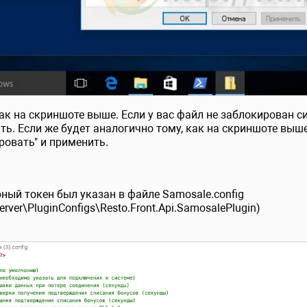
как на скриншоте выше. Если у вас файл не заблокирован с
ь. Если же будет аналогично тому, как на скриншоте выше
ровать" и применить.
рный токен был указан в файле Samosale.config
rver\PluginConfigs\Resto.Front.Api.SamosalePlugin)