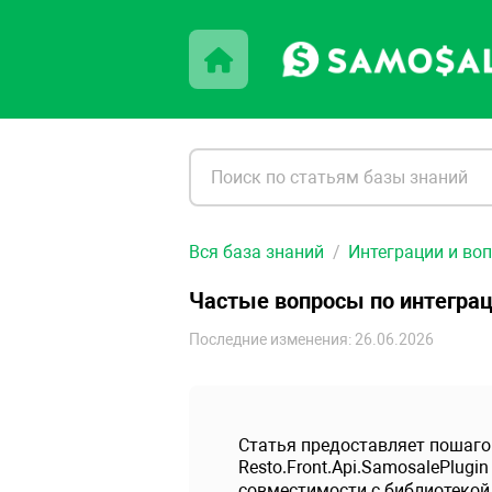
Вся база знаний
Интеграции и во
Частые вопросы по интеграци
Последние изменения: 26.06.2026
Статья предоставляет пошаго
Resto.Front.Api.SamosalePlug
совместимости с библиотекой 