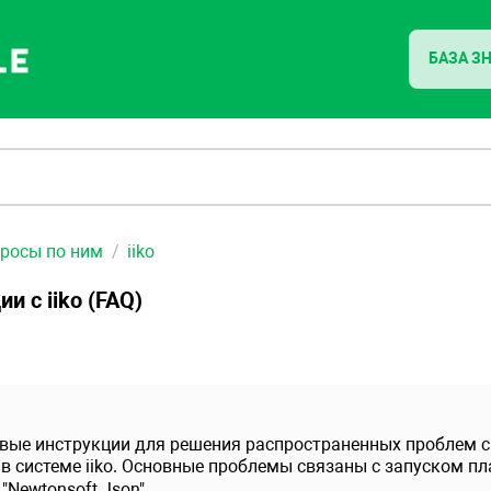
БАЗА З
просы по ним
iiko
и с iiko (FAQ)
вые инструкции для решения распространенных проблем с
in в системе iiko. Основные проблемы связаны с запуском 
"Newtonsoft.Json".