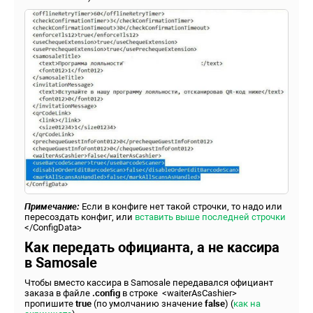
Примечание:
Если в конфиге нет такой строчки, то надо или
пересоздать конфиг, или
вставить выше последней строчки
</ConfigData>
Как передать официанта, а не кассира
в Samosale
Чтобы вместо кассира в Samosale передавался официант
заказа в файле
.config
в строке
<waiterAsCashier>
пропишите
true
(по умолчанию значение
false
) (
как на