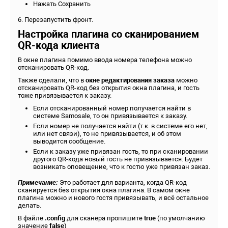
Нажать Сохранить
6. Перезапустить фронт.
Настройка плагина со сканированием
QR-кода клиента
В окне плагина помимо ввода номера телефона можно
отсканировать QR-код.
Также сделали, что в
окне редактирования заказа
можно
отсканировать QR-код без открытия окна плагина, и гость
тоже привязывается к заказу.
Если отсканированный номер получается найти в
системе Samosale, то он привязывается к заказу.
Если номер не получается найти (т.к. в системе его нет,
или нет связи), то не привязывается, и об этом
выводится сообщение.
Если к заказу уже привязан гость, то при сканировании
другого QR-кода новый гость не привязывается. Будет
возникать оповещение, что к гостю уже привязан заказ.
Примечание:
Это работает для варианта, когда QR-код
сканируется без открытия окна плагина. В самом окне
плагина можно и нового гостя привязывать, и всё остальное
делать.
В файле
.config
для сканера пропишите
true
(по умолчанию
значение
false
)