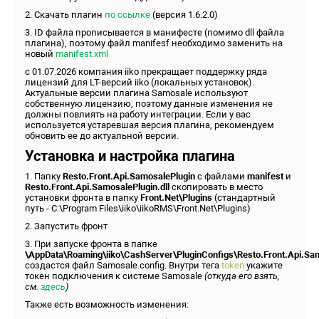
2. Скачать плагин
по ссылке
(версия 1.6.2.0)
3. ID файла прописывается в манифесте (помимо dll файла
плагина), поэтому файл manifesf необходимо заменить на
новый
manifest.xml
с 01.07.2026 компания iiko прекращает поддержку ряда
лицензий для LT-версий iiko (локальных установок).
Актуальные версии плагина Samosale используют
собственную лицензию, поэтому данные изменения не
должны повлиять на работу интеграции. Если у вас
используется устаревшая версия плагина, рекомендуем
обновить ее до актуальной версии.
Установка и настройка плагина
1. Папку
Resto.Front.Api.SamosalePlugin
с файлами
manifest
и
Resto.Front.Api.SamosalePlugin.dll
скопировать в место
установки фронта в папку
Front.Net\Plugins
(стандартный
путь - C:\Program Files\iiko\iikoRMS\Front.Net\Plugins)
2. Запустить фронт
3. При запуске фронта в папке
\AppData\Roaming\iiko\CashServer\PluginConfigs\Resto.Front.Api.Sa
создастся файл Samosale.config. Внутри тега
token
укажите
токен подключения к системе Samosale
(откуда его взять,
см.
здесь
)
Также есть возможность изменения: