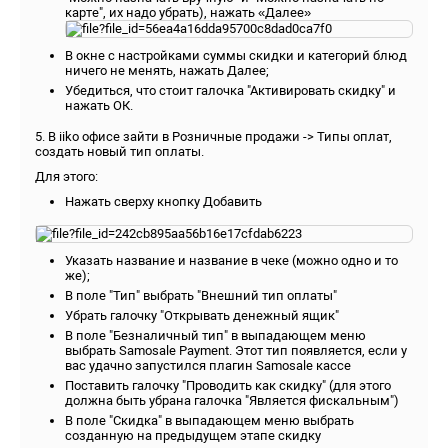
карте", их надо убрать), нажать «Далее»
В окне с настройками суммы скидки и категорий блюд
ничего не менять, нажать Далее;
Убедиться, что стоит галочка "Активировать скидку" и
нажать ОК.
5. В iiko офисе зайти в Розничные продажи -> Типы оплат,
создать новый тип оплаты.
Для этого:
Нажать сверху кнопку Добавить
Указать название и название в чеке (можно одно и то
же);
В поле "Тип" выбрать "Внешний тип оплаты"
Убрать галочку "Открывать денежный ящик"
В поле "Безналичный тип" в выпадающем меню
выбрать Samosale Payment. Этот тип появляется, если у
вас удачно запустился плагин Samosale кассе
Поставить галочку "Проводить как скидку" (для этого
должна быть убрана галочка "Является фискальным")
В поле "Скидка" в выпадающем меню выбрать
созданную на предыдущем этапе скидку