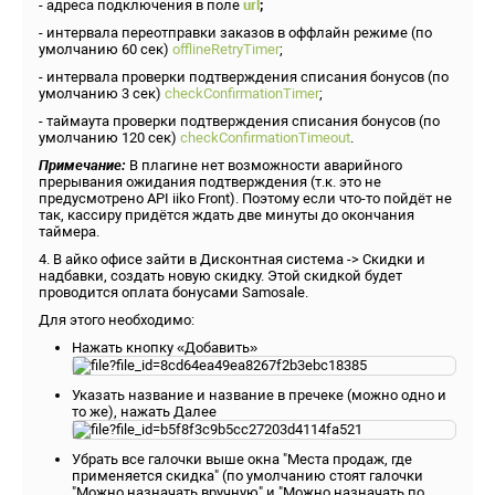
- адреса подключения в поле
url
;
- интервала переотправки заказов в оффлайн режиме (по
умолчанию 60 сек)
offlineRetryTimer
;
- интервала проверки подтверждения списания бонусов (по
умолчанию 3 сек)
checkConfirmationTimer
;
- таймаута проверки подтверждения списания бонусов (по
умолчанию 120 сек)
checkConfirmationTimeout
.
Примечание:
В плагине нет возможности аварийного
прерывания ожидания подтверждения (т.к. это не
предусмотрено API iiko Front). Поэтому если что-то пойдёт не
так, кассиру придётся ждать две минуты до окончания
таймера.
4. В айко офисе зайти в Дисконтная система -> Скидки и
надбавки, создать новую скидку. Этой скидкой будет
проводится оплата бонусами Samosale.
Для этого необходимо:
Нажать кнопку «Добавить»
Указать название и название в пречеке (можно одно и
то же), нажать Далее
Убрать все галочки выше окна "Места продаж, где
применяется скидка" (по умолчанию стоят галочки
"Можно назначать вручную" и "Можно назначать по