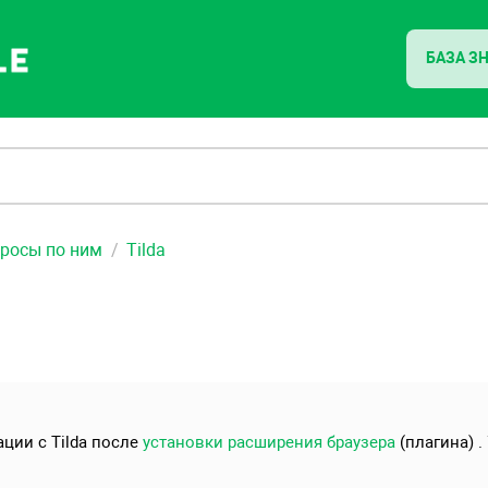
БАЗА З
просы по ним
Tilda
ации с Tilda после
установки расширения браузера
(плагина) .