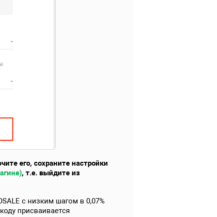
ите его, сохраните настройки
агине)
, т.е. выйдите из
OSALE с низким шагом в 0,07%
окоду присваивается